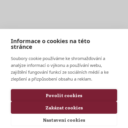
European Research University
Praha
Politických vězňů 11
Ostrava
Sokolská třída 33
Informace o cookies na této
European Research College
stránce
London
3-5 Gower Street
Soubory cookie používáme ke shromažďování a
Amsterdam
Warmoesstraat 149-151
analýze informací o výkonu a používání webu,
Rome
Piazza di San Silvestro 8
zajištění fungování funkcí ze sociálních médií a ke
zlepšení a přizpůsobení obsahu a reklam.
Kontakty
Povolit cookies
university@eruni.org
Zakázat cookies
X (Twitter)
Nastavení cookies
Copyright © 2026 European Research University