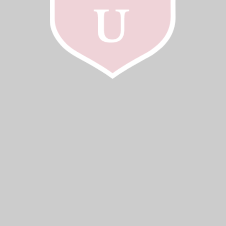
ERUNI, univerzitní gymnázia a střední pedagogické
školy poskytují rovněž vlastní stipendia, která
mohou tvořit až 100 % výše školného. Pro stanovení
výše stipendia se zohledňují tři základní faktory:
sociální situace rodiny, stupeň nadání nebo talentu,
motivace uchazeče.
O stipendium je možné požádat po přijetí ke studiu.
Žádost se podává škole v písemné podobě, zpravidla
na základě vyplněného formuláře. O přiznání
stipendia rozhoduje vedení školy po individuálním
posouzení žádosti.