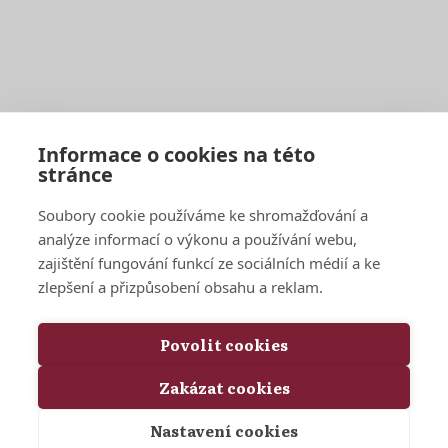
European Research University
Praha
Politických vězňů 11
Ostrava
Sokolská třída 33
Informace o cookies na této
European Research College
stránce
London
3-5 Gower Street
Soubory cookie používáme ke shromažďování a
Amsterdam
Warmoesstraat 149-151
analýze informací o výkonu a používání webu,
Rome
Piazza di San Silvestro 8
zajištění fungování funkcí ze sociálních médií a ke
zlepšení a přizpůsobení obsahu a reklam.
Kontakty
Povolit cookies
university@eruni.org
Zakázat cookies
X (Twitter)
Nastavení cookies
Copyright © 2026 European Research University