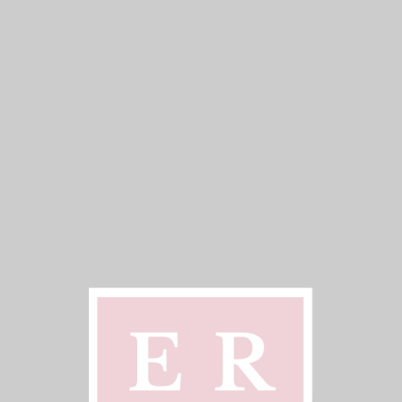
své příjmy používají na provoz školy. ERUNI,
gymnázia a střední pedagogické školy získávají
dotace ze státního rozpočtu, které ale tvoří pouze
60 % výše dotace pro veřejná gymnázia a střední
školy. Z tohoto důvodu musí svůj provoz
dofinancovat ze školného. Školné navíc pokrývá
dodatečné náklady související s individualizací
výuky.
Stipendium
.
O ERUNI, univerzitním gymnáziu a střední
pedagogické škole