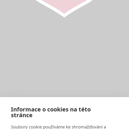
Image
European Research University
Prague
Politických vězňů 11
Ostrava
Sokolská třída 33
Informace o cookies na této
European Research College
stránce
London
3-5 Gower Street
Soubory cookie používáme ke shromažďování a