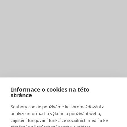
Image
European Research University
Prague
Politických vězňů 11
Ostrava
Sokolská třída 33
Informace o cookies na této
European Research College
stránce
London
3-5 Gower Street
Soubory cookie používáme ke shromažďování a
Amsterdam
Warmoesstraat 149-151
analýze informací o výkonu a používání webu,
Rome
Piazza di San Silvestro 8
zajištění fungování funkcí ze sociálních médií a ke