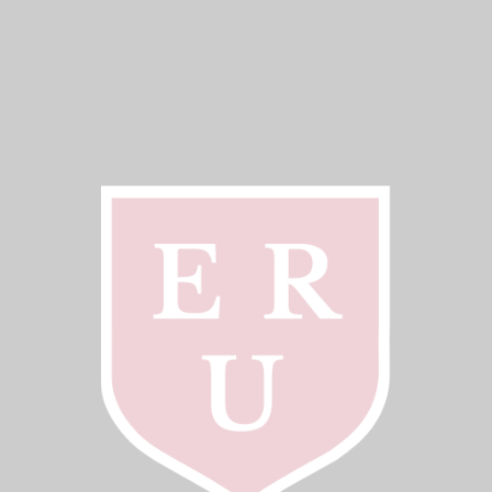
Qualification
.
PhD
VSB-Technical University of Ostrava, Faculty of
Economics, Economics, 2014
Master's Degree
VSB-Technical University of Ostrava, Faculty of
Economics, National Economy, 2008