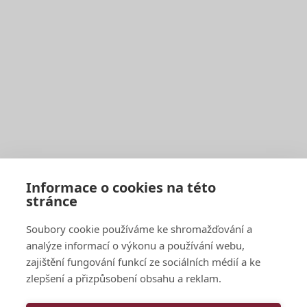
Image
European Research University
Prague
Politických vězňů 11
Ostrava
Sokolská třída 33
Informace o cookies na této
European Research College
stránce
London
3-5 Gower Street
Soubory cookie používáme ke shromažďování a
Amsterdam
Warmoesstraat 149-151
analýze informací o výkonu a používání webu,
Rome
Piazza di San Silvestro 8
zajištění fungování funkcí ze sociálních médií a ke
zlepšení a přizpůsobení obsahu a reklam.
Contacts